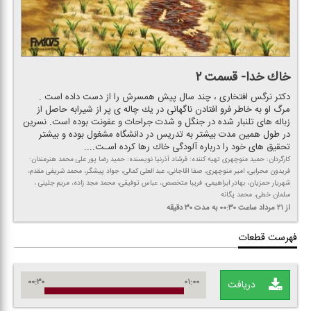
خاك خدا- قسمت ۲
دكتر نرگس افتخاری ، چند سال پیش همسرش را از دست داده است .
مرگ او به خاطر فرو افتادن ناگهانی در یك چاله ی پر از شیرابه حاصل از
زباله های تلنبار شده در جنگل و شدت جراحات و عفونت بوده است. نسرین
در طول همین مدت بیشتر به تدریس در دانشگاه مشغول بوده و بیشتر
تحقیق های خود را درباره آلودگی خاك رها كرده اسـت....
كارگردان: حمید منوچهری تهیه كننده: فرشاد آذرنیا نویسنده: حمید رضا پور علی محمد هنرمندان:
فریدون محرابی، امیر منوچهری، صفا اقاجانی، عبد العلی كمالی، جواد پیشگر، محمد شریفی مقدم،
شهریار حمزیان، بهادر ابراهیمی، فریبا متخصص، عباس توفیقی، محمد مجد زاده، مریم جلینی ،
سلمان خطی، محمد یگانه
از ۲۱ مرداد
ساعت ۰۰:۳۰
به مدت ۳۰ دقیقه
فهرست قطعات
۰۰:۳۰
۰۱:۰۰
دریافت