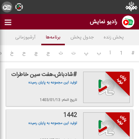
رادیو نمایش
پخش زنده
جدول پخش
برنامه‌ها
آرشیوزمانی
#
1
آ
ب
پ
ت
ث
ج
چ
ح
خ
د
#شادباش،هفت سین خاطرات
تولید این مجموعه به پایان رسیده
تاریخ اتمام: 1403/01/13
1442
تولید این مجموعه به پایان رسیده