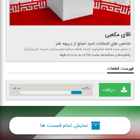
آقای مكعبی
شاخص های انتخابات نامزد اصلح از دریچه طنز
با حضور سیده فاطمه شعار(تهیه كننده)، فاطمه عبدالوند(نویسنده) و علیرضا تابان(بازیگر)
یكشنیه‌ها و سه‌شنبه‌ها
ساعت ۰۸:۲۵
به مدت ۵ دقیقه
فهرست قطعات
۰۸:۰۰
۰۸:۳۰
دریافت
نمایش تمام قسمت ها