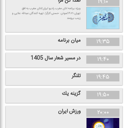
صدا كن مرا
۱۹:۱۰
ویژه برنامه اذان مغرب رادیو ایران/اذان مغرب به افق
تهران:۱۹:۲۱/موذن: حسنی كارگر/ تهیه كنندگان:عبدالله علایی و
زینب برومند
میان برنامه
۱۹:۳۵
در مسیر شعار سال 1405
۱۹:۴۰
تلنگر
۱۹:۴۵
گزینه یك
۱۹:۵۰
ورزش ایران
۲۰:۰۰