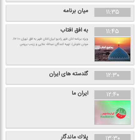
میان برنامه
۱۱:۳۵
به افق آفتاب
۱۱:۴۵
ویژه برنامه اذان ظهر رادیو ایران/اذان ظهر به افق تهران:۱۲:۱۰/
موذن:غلوش/ تهیه كنندگان:عبدالله علایی و زینب برومن
گلدسته های ایران
۱۲:۳۰
ایران ما
۱۲:۴۰
پلاك ماندگار
۱۳:۳۰