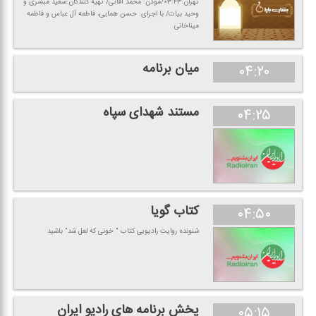
تهران:۰۳:۴۳/موذن: محمد آقاتی/ تهیه كنندگان:سعید مبشری و
وحید بیات/ با اجرای: حسن همایی، فاطمه آل عباس و فاطمه
میناخانی
میان برنامه
۰۴:۲۰
مستند شهدای سپاه
۰۴:۲۵
كتاب گویا
۰۴:۵۰
شنونده روایت رادیویی كتاب " خونی كه لعل شد" باشید
پخش برنامه های رادیو ایران
۰۵:۱۵