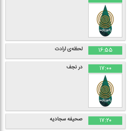
لحظه‌ی ارادت
۱۶:۵۵
در نجف
۱۷:۰۰
صحیفه سجادیه
۱۷:۲۰