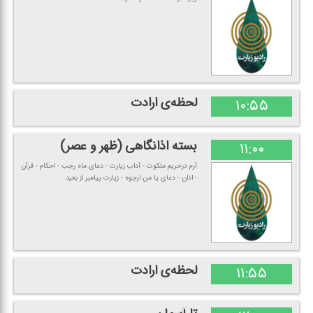
لحظه‌ی ارادت
۱۰:۵۵
بسته اذانگاهی (ظهر و عصر)
۱۱:۰۰
آرم درحریم ملكوت - آداب زیارت - دعای ماه رجب - احكام - قرآن
- اذان - دعای یا من ارجوه - زیارت پیامبر از بعید
لحظه‌ی ارادت
۱۱:۵۵