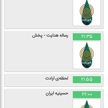
رساله هدایت - پخش
۲۱:۳۵
لحظه‌ی ارادت
۲۱:۵۵
حسینیه ایران
۲۲:۰۰