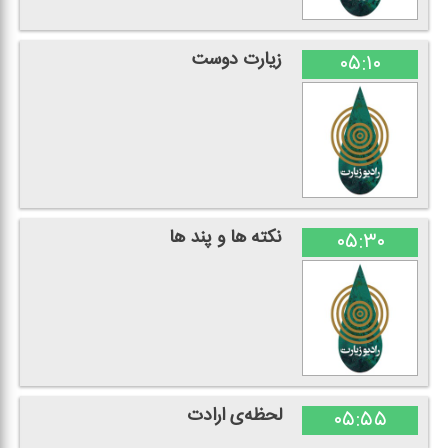
زیارت دوست
۰۵:۱۰
نكته ها و پند ها
۰۵:۳۰
لحظه‌ی ارادت
۰۵:۵۵