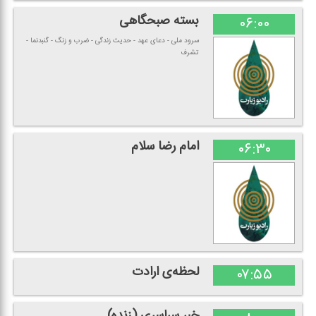
بسته صبحگاهی
۰۶:۰۰
سرود ملی - دعای عهد - حدیث زندگی - ضرب و زنگ - گنبدنما -
تشرف
امام رضا سلام
۰۶:۳۰
لحظه‌ی ارادت
۰۷:۵۵
خبر سراسری (زنده)