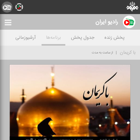
رادیو ايران
پخش زنده
جدول پخش
برنامه‌ها
آرشیوزمانی
با كریمان
از ساعت به مدت