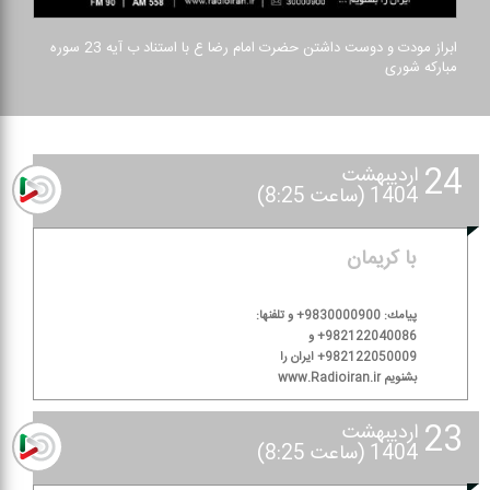
ابراز مودت و دوست داشتن حضرت امام رضا ع با استناد ب آیه 23 سوره
مباركه شوری
24
اردیبهشت
1404 (ساعت 8:25)
با كریمان
پیامك: 9830000900+ و تلفنها:
982122040086+ و
982122050009+ ایران را
بشنویم www.Radioiran.ir
23
اردیبهشت
1404 (ساعت 8:25)