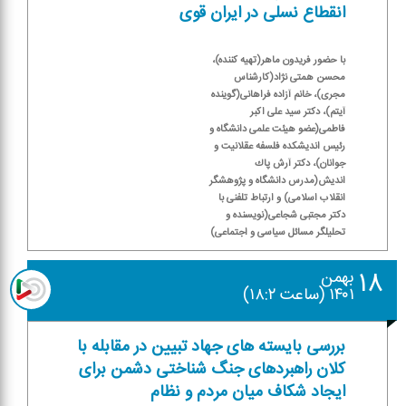
انقطاع نسلی در ایران قوی
با حضور فریدون ماهر(تهیه كننده)،
محسن همتی نژاد(كارشناس
مجری)، خانم آزاده فراهانی(گوینده
آیتم)، دكتر سید علی اكبر
فاطمی(عضو هیئت علمی دانشگاه و
رئیس اندیشكده فلسفه عقلانیت و
جوانان)، دكتر آرش پاك
اندیش(مدرس دانشگاه و پژوهشگر
انقلاب اسلامی) و ارتباط تلفنی با
دكتر مجتبی شجاعی(نویسنده و
تحلیلگر مسائل سیاسی و اجتماعی)
۱۸
بهمن
۱۴۰۱ (ساعت ۱۸:۲)
بررسی بایسته های جهاد تبیین در مقابله با
كلان راهبردهای جنگ شناختی دشمن برای
ایجاد شكاف میان مردم و نظام