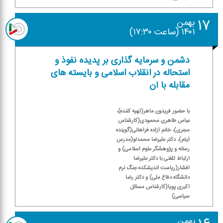
۱۷
بهمن
۱۴۰۱ (ساعت ۱۷:۳۰)
دشمن و سرمایه گذاری بر پدیده نفوذ و
استحاله در انقلاب اسلامی و بایسته های
مقابله با آن
با حضور فریدون ماهر(تهیه كننده)،
عباس طاهری محمودی(كارشناس
مجری)، خانم آزاده فراهانی(گوینده
آیتم)، دكتر علیرضا محمدلو(مدرس
رسانه و پژوهشگر علوم اسلامی) و
ارتباط تلفنی با دكتر علیرضا
افشار(ریاست اندیشكده جنگ نرم
دانشگاه دفاع ملی) و دكتر رضا
اكبری پویا(كارشناس مسائل
سیاسی)
بهمن