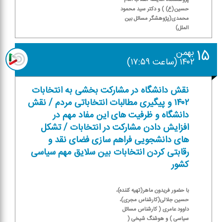
حسین(ع) ) و دكتر سید محمود
محمدی(پژوهشگر مسائل بین
الملل)
۱۵
بهمن
۱۴۰۲ (ساعت ۱۷:۵۹)
نقش دانشگاه در مشاركت بخشی به انتخابات
۱۴۰۲ و پیگیری مطالبات انتخاباتی مردم / نقش
دانشگاه و ظرفیت های این مفاد مهم در
افزایش دادن مشاركت در انتخابات / تشكل
های دانشجویی فراهم سازی فضای نقد و
رقابتی كردن انتخابات بین سلایق مهم سیاسی
كشور
با حضور فریدون ماهر(تهیه كننده)،
حسین جلالی(كارشناس مجری)،
داوود عامری ( كارشناس مسائل
سیاسی ) و هوشنگ شیخی (