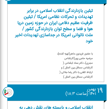
تبئبن بازدارندگی انقلاب اسلامی در برابر
تهدیدات و تحركات نظامی آمریكا / تبئین
ظرفیت عظیم دفاعی ایران در حوزه زمین دریا
هوا و فضا و سطح توان بازدارندگی كشور /
ملت ناتوانی آمریكا در جداسازی تهدیدات اخیر
خود
با حضور فریدون ماهر(تهیه كننده)،
مرضیه حاجی پور(كارشناس
مجری)، دكتر عماد آبشناس (
كارشناس مسائل بین الملل ) و
ارتباط تلفنی با دكتر رضا جلالی (
كارشناس مسائل بین الملل )
۱۹
بهمن
۱۴۰۱ (ساعت ۱۸:۳)
انقلاب اسلامی و بایسته های نقش دهی به