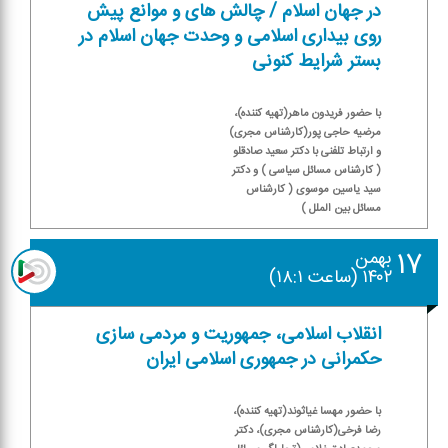
در جهان اسلام / چالش های و موانع پیش
روی بیداری اسلامی و وحدت جهان اسلام در
بستر شرایط كنونی
با حضور فریدون ماهر(تهیه كننده)،
مرضیه حاجی پور(كارشناس مجری)
و ارتباط تلفنی با دكتر سعید صادقلو
( كارشناس مسائل سیاسی ) و دكتر
سید یاسین موسوی ( كارشناس
مسائل بین الملل )
۱۷
بهمن
۱۴۰۲ (ساعت ۱۸:۱)
انقلاب اسلامی، جمهوریت و مردمی سازی
حكمرانی در جمهوری اسلامی ایران
با حضور مهسا غیاثوند(تهیه كننده)،
رضا فرخی(كارشناس مجری)، دكتر