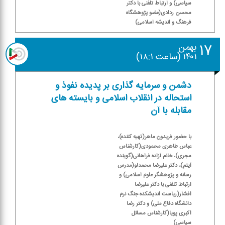
سیاسی) و ارتباط تلفنی با دكتر
محسن ردادی(عضو پژوهشگاه
فرهنگ و اندیشه اسلامی)
۱۷
بهمن
۱۴۰۱ (ساعت ۱۸:۱)
دشمن و سرمایه گذاری بر پدیده نفوذ و
استحاله در انقلاب اسلامی و بایسته های
مقابله با آن
با حضور فریدون ماهر(تهیه كننده)،
عباس طاهری محمودی(كارشناس
مجری)، خانم آزاده فراهانی(گوینده
آیتم)، دكتر علیرضا محمدلو(مدرس
رسانه و پژوهشگر علوم اسلامی) و
ارتباط تلفنی با دكتر علیرضا
افشار(ریاست اندیشكده جنگ نرم
دانشگاه دفاع ملی) و دكتر رضا
اكبری پویا(كارشناس مسائل
سیاسی)