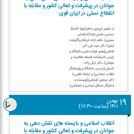
جوانان در پیشرفت و تعالی كشور و مقابله با
انقطاع نسلی در ایران قوی
با حضور فریدون ماهر(تهیه كننده)،
محسن همتی نژاد(كارشناس
مجری)، خانم آزاده فراهانی(گوینده
آیتم)، دكتر سید علی اكبر
فاطمی(عضو هیئت علمی دانشگاه و
رئیس اندیشكده فلسفه عقلانیت و
جوانان)، دكتر آرش پاك
اندیش(مدرس دانشگاه و پژوهشگر
انقلاب اسلامی) و ارتباط تلفنی با
دكتر مجتبی شجاعی(نویسنده و
تحلیلگر مسائل سیاسی و اجتماعی)
۱۹
بهمن
۱۴۰۱ (ساعت ۱۷:۳۰)
انقلاب اسلامی و بایسته های نقش دهی به
جوانان در پیشرفت و تعالی كشور و مقابله با