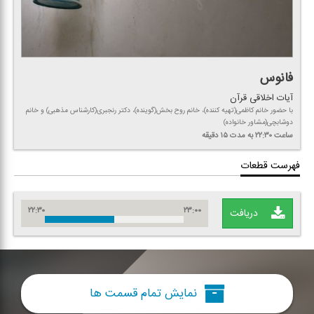
فانوس
آیات اخلاقی قرآن
با حضور خانم كاظمی(تهیه كننده)، خانم روح بخش(گوینده)، دكتر رنجبری(كارشناس مذهبی) و خانم
دوشابچی(مشاور خانواده)
ساعت ۲۲:۳۰
به مدت ۱۵ دقیقه
فهرست قطعات
۲۲:۳۰
۲۳:۰۰
دریافت
نمایش تمام قسمت ها