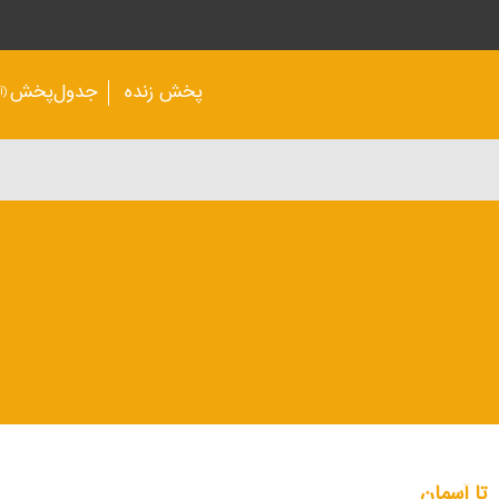
پخش زنده
جدول‌پخش
(آر
تا آسمان