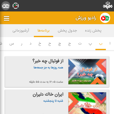
رادیو ورزش
پخش زنده
جدول پخش
برنامه‌ها
آرشیوزمانی
ا
ب
پ
ت
ج
چ
ح
خ
د
ر
س
ش
از فوتبال چه خبر؟
همه روزها به جز جمعه‌ها
ساعت ۱۶:۰۵
به مدت ۵۵ دقیقه
ایران خاك دلیران
شنبه تا پنجشنبه