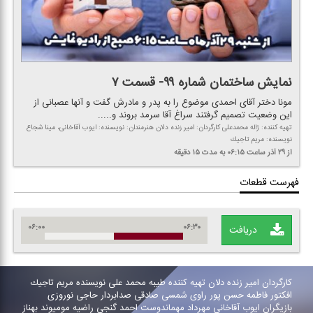
نمایش ساختمان شماره ۹۹- قسمت ۷
مونا دختر آقای احمدی موضوع را به پدر و مادرش گفت و آنها عصبانی از
این وضعیت تصمیم گرفتند سراغ آقا سرمد بروند و.....
تهیه كننده: ژاله محمدعلی كارگردان: امیر زنده دلان هنرمندان: نویسنده: ایوب آقاخانی، مینا شجاع
نویسنده: مریم تاجیك
از ۲۹ آذر
ساعت ۰۶:۱۵
به مدت ۱۵ دقیقه
فهرست قطعات
۰۶:۰۰
۰۶:۳۰
دریافت
كارگردان امیر زنده دلان تهیه كننده طیبه محمد علی نویسنده مریم تاجیك
افكتور فاطمه حسن پور راوی شمسی صادقی صدابردار حاجی نوروزی
بازیگران ایوب آقاخانی مهرداد مهماندوست احمد گنجی راضیه مومیوند بهناز